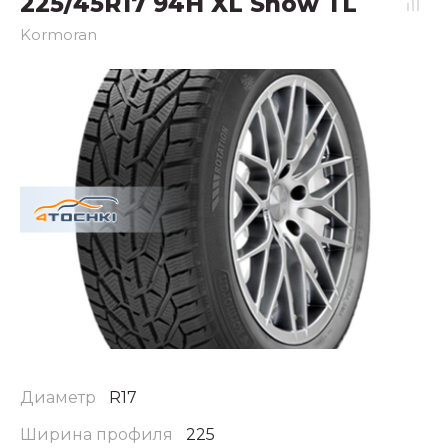
225/45R17 94H XL Snow TL
Kormoran
Диаметр
R17
Ширина профиля
225