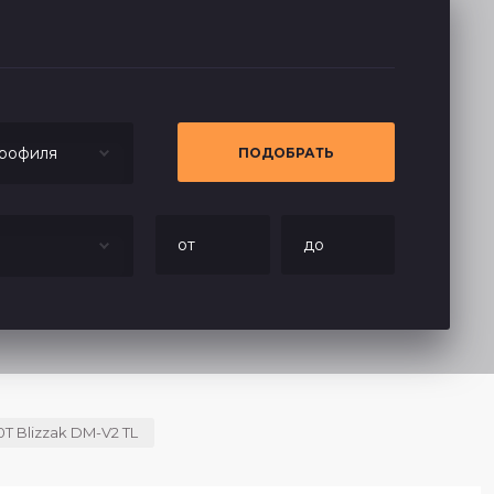
рофиля
ПОДОБРАТЬ
0T Blizzak DM-V2 TL