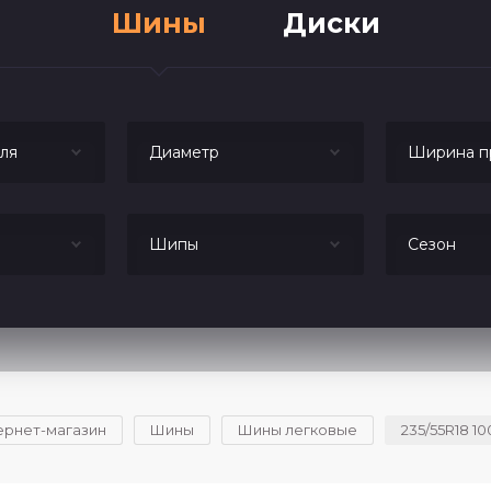
Шины
Диски
ля
Диаметр
Ширина п
Шипы
Сезон
ернет-магазин
Шины
Шины легковые
235/55R18 10