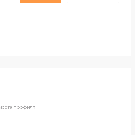
ысота профиля
5