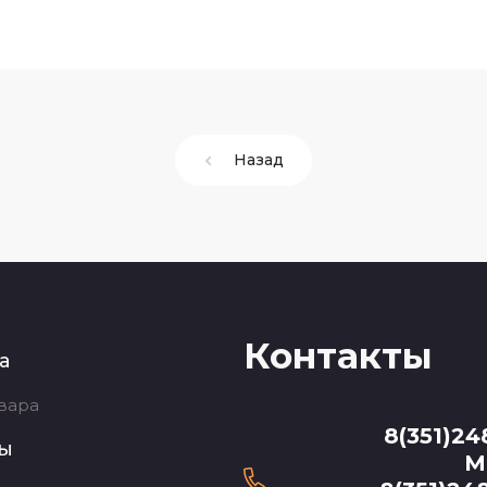
Назад
Контакты
а
вара
8(351)24
ты
М